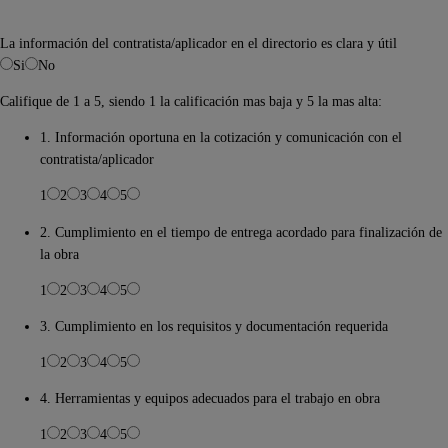
La información del contratista/aplicador en el directorio es clara y útil
Si
No
Califique de 1 a 5, siendo 1 la calificación mas baja y 5 la mas alta:
1. Información oportuna en la cotización y comunicación con el
contratista/aplicador
1
2
3
4
5
2. Cumplimiento en el tiempo de entrega acordado para finalización de
la obra
1
2
3
4
5
3. Cumplimiento en los requisitos y documentación requerida
1
2
3
4
5
4. Herramientas y equipos adecuados para el trabajo en obra
1
2
3
4
5