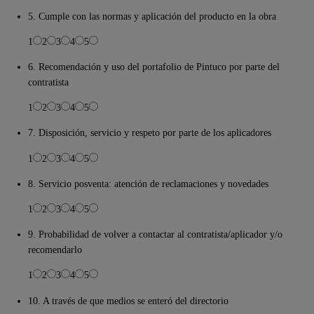
5. Cumple con las normas y aplicación del producto en la obra
1
2
3
4
5
6. Recomendación y uso del portafolio de Pintuco por parte del
contratista
1
2
3
4
5
7. Disposición, servicio y respeto por parte de los aplicadores
1
2
3
4
5
8. Servicio posventa: atención de reclamaciones y novedades
1
2
3
4
5
9. Probabilidad de volver a contactar al contratista/aplicador y/o
recomendarlo
1
2
3
4
5
10. A través de que medios se enteró del directorio