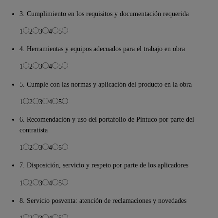
3. Cumplimiento en los requisitos y documentación requerida
1
2
3
4
5
4. Herramientas y equipos adecuados para el trabajo en obra
1
2
3
4
5
5. Cumple con las normas y aplicación del producto en la obra
1
2
3
4
5
6. Recomendación y uso del portafolio de Pintuco por parte del
contratista
1
2
3
4
5
7. Disposición, servicio y respeto por parte de los aplicadores
1
2
3
4
5
8. Servicio posventa: atención de reclamaciones y novedades
1
2
3
4
5