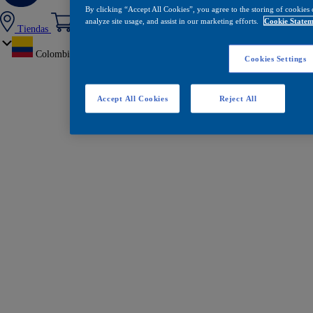
By clicking “Accept All Cookies”, you agree to the storing of cookies 
analyze site usage, and assist in our marketing efforts.
Cookie Statem
Tiendas
Colombia
Cookies Settings
Accept All Cookies
Reject All