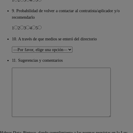
9. Probabilidad de volver a contactar al contratista/aplicador y/o
recomendarlo
1
2
3
4
5
10. A través de que medios se enteró del directorio
11. Sugerencias y comentarios
Habeas Data: Pintuco, dando cumplimiento a las normas previstas en la Ley