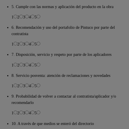
5. Cumple con las normas y aplicación del producto en la obra
1
2
3
4
5
6. Recomendación y uso del portafolio de Pintuco por parte del
contratista
1
2
3
4
5
7. Disposición, servicio y respeto por parte de los aplicadores
1
2
3
4
5
8. Servicio posventa: atención de reclamaciones y novedades
1
2
3
4
5
9. Probabilidad de volver a contactar al contratista/aplicador y/o
recomendarlo
1
2
3
4
5
10. A través de que medios se enteró del directorio