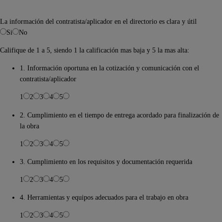
La información del contratista/aplicador en el directorio es clara y útil
Si
No
Califique de 1 a 5, siendo 1 la calificación mas baja y 5 la mas alta:
1. Información oportuna en la cotización y comunicación con el
contratista/aplicador
1
2
3
4
5
2. Cumplimiento en el tiempo de entrega acordado para finalización de
la obra
1
2
3
4
5
3. Cumplimiento en los requisitos y documentación requerida
1
2
3
4
5
4. Herramientas y equipos adecuados para el trabajo en obra
1
2
3
4
5