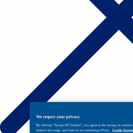
We respect your privacy.
By clicking “Accept All Cookies”, you agree to the storing of cookies 
analyze site usage, and assist in our marketing efforts.
Cookie Statem