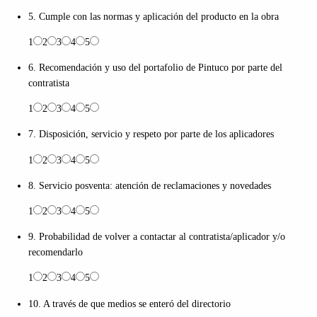
5. Cumple con las normas y aplicación del producto en la obra
1
2
3
4
5
6. Recomendación y uso del portafolio de Pintuco por parte del
contratista
1
2
3
4
5
7. Disposición, servicio y respeto por parte de los aplicadores
1
2
3
4
5
8. Servicio posventa: atención de reclamaciones y novedades
1
2
3
4
5
9. Probabilidad de volver a contactar al contratista/aplicador y/o
recomendarlo
1
2
3
4
5
10. A través de que medios se enteró del directorio