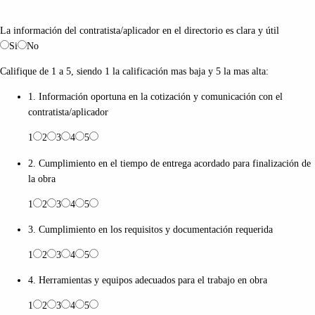
La información del contratista/aplicador en el directorio es clara y útil
Si
No
Califique de 1 a 5, siendo 1 la calificación mas baja y 5 la mas alta:
1. Información oportuna en la cotización y comunicación con el
contratista/aplicador
1
2
3
4
5
2. Cumplimiento en el tiempo de entrega acordado para finalización de
la obra
1
2
3
4
5
3. Cumplimiento en los requisitos y documentación requerida
1
2
3
4
5
4. Herramientas y equipos adecuados para el trabajo en obra
1
2
3
4
5