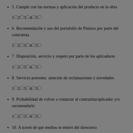
5. Cumple con las normas y aplicación del producto en la obra
1
2
3
4
5
6. Recomendación y uso del portafolio de Pintuco por parte del
contratista
1
2
3
4
5
7. Disposición, servicio y respeto por parte de los aplicadores
1
2
3
4
5
8. Servicio posventa: atención de reclamaciones y novedades
1
2
3
4
5
9. Probabilidad de volver a contactar al contratista/aplicador y/o
recomendarlo
1
2
3
4
5
10. A través de que medios se enteró del directorio