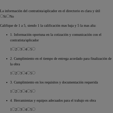
La información del contratista/aplicador en el directorio es clara y útil
Si
No
Califique de 1 a 5, siendo 1 la calificación mas baja y 5 la mas alta:
1. Información oportuna en la cotización y comunicación con el
contratista/aplicador
1
2
3
4
5
2. Cumplimiento en el tiempo de entrega acordado para finalización de
la obra
1
2
3
4
5
3. Cumplimiento en los requisitos y documentación requerida
1
2
3
4
5
4. Herramientas y equipos adecuados para el trabajo en obra
1
2
3
4
5