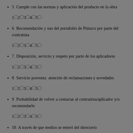
5. Cumple con las normas y aplicación del producto en la obra
1
2
3
4
5
6. Recomendación y uso del portafolio de Pintuco por parte del
contratista
1
2
3
4
5
7. Disposición, servicio y respeto por parte de los aplicadores
1
2
3
4
5
8. Servicio posventa: atención de reclamaciones y novedades
1
2
3
4
5
9. Probabilidad de volver a contactar al contratista/aplicador y/o
recomendarlo
1
2
3
4
5
10. A través de que medios se enteró del directorio