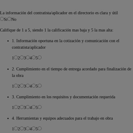
La información del contratista/aplicador en el directorio es clara y útil
Si
No
Califique de 1 a 5, siendo 1 la calificación mas baja y 5 la mas alta:
1. Información oportuna en la cotización y comunicación con el
contratista/aplicador
1
2
3
4
5
2. Cumplimiento en el tiempo de entrega acordado para finalización de
la obra
1
2
3
4
5
3. Cumplimiento en los requisitos y documentación requerida
1
2
3
4
5
4. Herramientas y equipos adecuados para el trabajo en obra
1
2
3
4
5