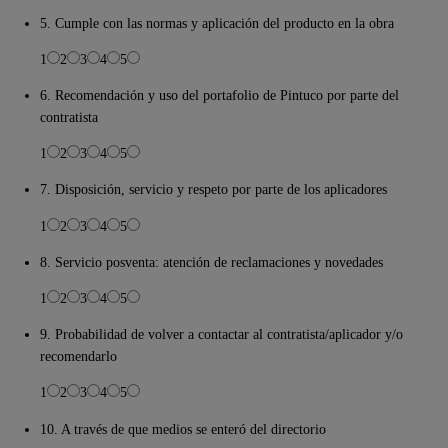
5. Cumple con las normas y aplicación del producto en la obra
1
2
3
4
5
6. Recomendación y uso del portafolio de Pintuco por parte del
contratista
1
2
3
4
5
7. Disposición, servicio y respeto por parte de los aplicadores
1
2
3
4
5
8. Servicio posventa: atención de reclamaciones y novedades
1
2
3
4
5
9. Probabilidad de volver a contactar al contratista/aplicador y/o
recomendarlo
1
2
3
4
5
10. A través de que medios se enteró del directorio