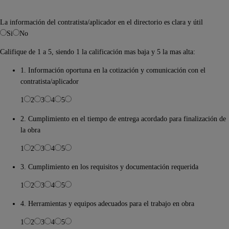
La información del contratista/aplicador en el directorio es clara y útil
Si
No
Califique de 1 a 5, siendo 1 la calificación mas baja y 5 la mas alta:
1. Información oportuna en la cotización y comunicación con el
contratista/aplicador
1
2
3
4
5
2. Cumplimiento en el tiempo de entrega acordado para finalización de
la obra
1
2
3
4
5
3. Cumplimiento en los requisitos y documentación requerida
1
2
3
4
5
4. Herramientas y equipos adecuados para el trabajo en obra
1
2
3
4
5