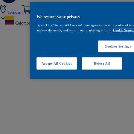
Tiendas
We respect your privacy.
Colombia
By clicking “Accept All Cookies”, you agree to the storing of cookies 
analyze site usage, and assist in our marketing efforts.
Cookie Statem
Cookies Settings
Accept All Cookies
Reject All