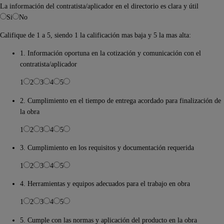
La información del contratista/aplicador en el directorio es clara y útil
Si
No
Califique de 1 a 5, siendo 1 la calificación mas baja y 5 la mas alta:
1. Información oportuna en la cotización y comunicación con el
contratista/aplicador
1
2
3
4
5
2. Cumplimiento en el tiempo de entrega acordado para finalización de
la obra
1
2
3
4
5
3. Cumplimiento en los requisitos y documentación requerida
1
2
3
4
5
4. Herramientas y equipos adecuados para el trabajo en obra
1
2
3
4
5
5. Cumple con las normas y aplicación del producto en la obra