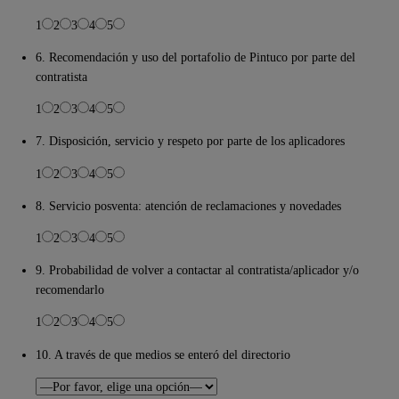
1
2
3
4
5
6. Recomendación y uso del portafolio de Pintuco por parte del
contratista
1
2
3
4
5
7. Disposición, servicio y respeto por parte de los aplicadores
1
2
3
4
5
8. Servicio posventa: atención de reclamaciones y novedades
1
2
3
4
5
9. Probabilidad de volver a contactar al contratista/aplicador y/o
recomendarlo
1
2
3
4
5
10. A través de que medios se enteró del directorio