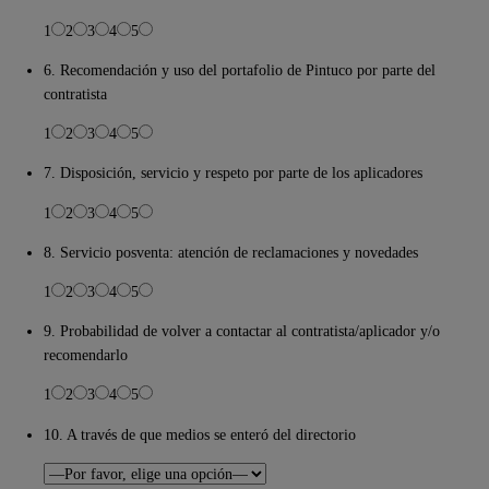
1
2
3
4
5
6. Recomendación y uso del portafolio de Pintuco por parte del
contratista
1
2
3
4
5
7. Disposición, servicio y respeto por parte de los aplicadores
1
2
3
4
5
8. Servicio posventa: atención de reclamaciones y novedades
1
2
3
4
5
9. Probabilidad de volver a contactar al contratista/aplicador y/o
recomendarlo
1
2
3
4
5
10. A través de que medios se enteró del directorio