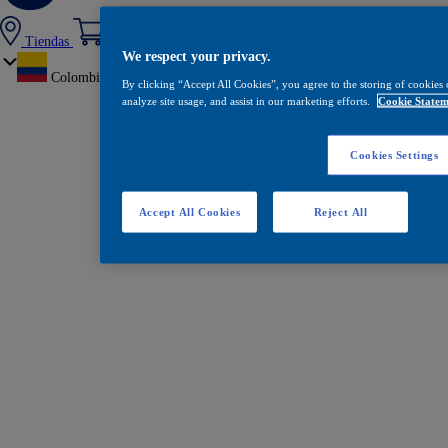
Tiendas
We respect your privacy.
Colombia
By clicking “Accept All Cookies”, you agree to the storing of cookies 
analyze site usage, and assist in our marketing efforts.
Cookie Statem
Cookies Settings
Accept All Cookies
Reject All