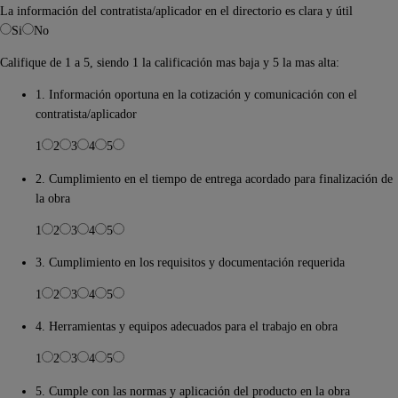
La información del contratista/aplicador en el directorio es clara y útil
Si
No
Califique de 1 a 5, siendo 1 la calificación mas baja y 5 la mas alta:
1. Información oportuna en la cotización y comunicación con el
contratista/aplicador
1
2
3
4
5
2. Cumplimiento en el tiempo de entrega acordado para finalización de
la obra
1
2
3
4
5
3. Cumplimiento en los requisitos y documentación requerida
1
2
3
4
5
4. Herramientas y equipos adecuados para el trabajo en obra
1
2
3
4
5
5. Cumple con las normas y aplicación del producto en la obra