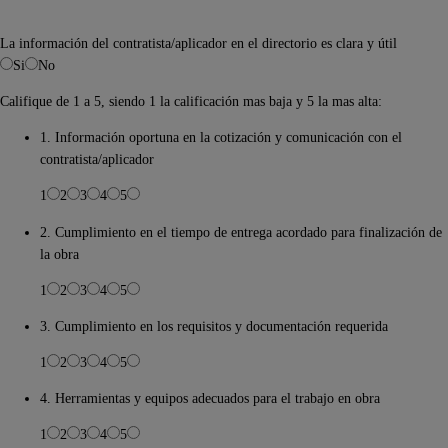
La información del contratista/aplicador en el directorio es clara y útil
Si
No
Califique de 1 a 5, siendo 1 la calificación mas baja y 5 la mas alta:
1. Información oportuna en la cotización y comunicación con el
contratista/aplicador
1
2
3
4
5
2. Cumplimiento en el tiempo de entrega acordado para finalización de
la obra
1
2
3
4
5
3. Cumplimiento en los requisitos y documentación requerida
1
2
3
4
5
4. Herramientas y equipos adecuados para el trabajo en obra
1
2
3
4
5