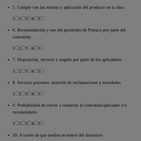
5. Cumple con las normas y aplicación del producto en la obra
1
2
3
4
5
6. Recomendación y uso del portafolio de Pintuco por parte del
contratista
1
2
3
4
5
7. Disposición, servicio y respeto por parte de los aplicadores
1
2
3
4
5
8. Servicio posventa: atención de reclamaciones y novedades
1
2
3
4
5
9. Probabilidad de volver a contactar al contratista/aplicador y/o
recomendarlo
1
2
3
4
5
10. A través de que medios se enteró del directorio