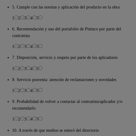
5. Cumple con las normas y aplicación del producto en la obra
1
2
3
4
5
6. Recomendación y uso del portafolio de Pintuco por parte del
contratista
1
2
3
4
5
7. Disposición, servicio y respeto por parte de los aplicadores
1
2
3
4
5
8. Servicio posventa: atención de reclamaciones y novedades
1
2
3
4
5
9. Probabilidad de volver a contactar al contratista/aplicador y/o
recomendarlo
1
2
3
4
5
10. A través de que medios se enteró del directorio