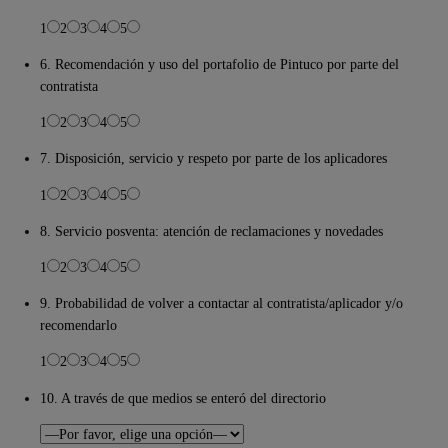
1
2
3
4
5
6. Recomendación y uso del portafolio de Pintuco por parte del
contratista
1
2
3
4
5
7. Disposición, servicio y respeto por parte de los aplicadores
1
2
3
4
5
8. Servicio posventa: atención de reclamaciones y novedades
1
2
3
4
5
9. Probabilidad de volver a contactar al contratista/aplicador y/o
recomendarlo
1
2
3
4
5
10. A través de que medios se enteró del directorio