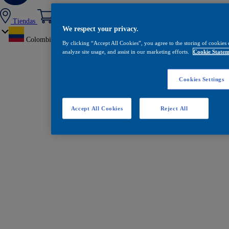
Tiendas
We respect your privacy.
Colombia
By clicking “Accept All Cookies”, you agree to the storing of cookies 
analyze site usage, and assist in our marketing efforts.
Cookie Statem
Cookies Settings
Accept All Cookies
Reject All