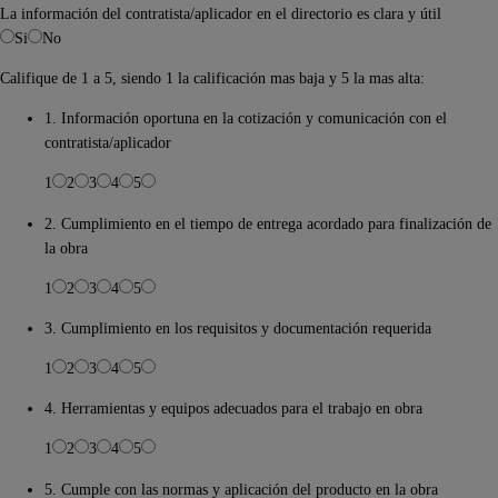
La información del contratista/aplicador en el directorio es clara y útil
Si
No
Califique de 1 a 5, siendo 1 la calificación mas baja y 5 la mas alta:
1. Información oportuna en la cotización y comunicación con el
contratista/aplicador
1
2
3
4
5
2. Cumplimiento en el tiempo de entrega acordado para finalización de
la obra
1
2
3
4
5
3. Cumplimiento en los requisitos y documentación requerida
1
2
3
4
5
4. Herramientas y equipos adecuados para el trabajo en obra
1
2
3
4
5
5. Cumple con las normas y aplicación del producto en la obra