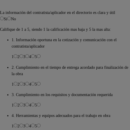
La información del contratista/aplicador en el directorio es clara y útil
Si
No
Califique de 1 a 5, siendo 1 la calificación mas baja y 5 la mas alta:
1. Información oportuna en la cotización y comunicación con el
contratista/aplicador
1
2
3
4
5
2. Cumplimiento en el tiempo de entrega acordado para finalización de
la obra
1
2
3
4
5
3. Cumplimiento en los requisitos y documentación requerida
1
2
3
4
5
4. Herramientas y equipos adecuados para el trabajo en obra
1
2
3
4
5