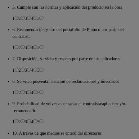
5. Cumple con las normas y aplicación del producto en la obra
1
2
3
4
5
6. Recomendación y uso del portafolio de Pintuco por parte del
contratista
1
2
3
4
5
7. Disposición, servicio y respeto por parte de los aplicadores
1
2
3
4
5
8. Servicio posventa: atención de reclamaciones y novedades
1
2
3
4
5
9. Probabilidad de volver a contactar al contratista/aplicador y/o
recomendarlo
1
2
3
4
5
10. A través de que medios se enteró del directorio