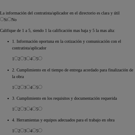
La información del contratista/aplicador en el directorio es clara y útil
Si
No
Califique de 1 a 5, siendo 1 la calificación mas baja y 5 la mas alta:
1. Información oportuna en la cotización y comunicación con el
contratista/aplicador
1
2
3
4
5
2. Cumplimiento en el tiempo de entrega acordado para finalización de
la obra
1
2
3
4
5
3. Cumplimiento en los requisitos y documentación requerida
1
2
3
4
5
4. Herramientas y equipos adecuados para el trabajo en obra
1
2
3
4
5