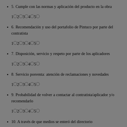
5. Cumple con las normas y aplicación del producto en la obra
1
2
3
4
5
6. Recomendación y uso del portafolio de Pintuco por parte del
contratista
1
2
3
4
5
7. Disposición, servicio y respeto por parte de los aplicadores
1
2
3
4
5
8. Servicio posventa: atención de reclamaciones y novedades
1
2
3
4
5
9. Probabilidad de volver a contactar al contratista/aplicador y/o
recomendarlo
1
2
3
4
5
10. A través de que medios se enteró del directorio