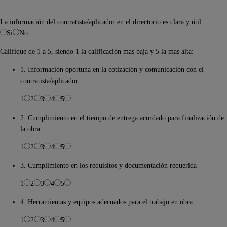
La información del contratista/aplicador en el directorio es clara y útil
Si
No
Califique de 1 a 5, siendo 1 la calificación mas baja y 5 la mas alta:
1. Información oportuna en la cotización y comunicación con el
contratista/aplicador
1
2
3
4
5
2. Cumplimiento en el tiempo de entrega acordado para finalización de
la obra
1
2
3
4
5
3. Cumplimiento en los requisitos y documentación requerida
1
2
3
4
5
4. Herramientas y equipos adecuados para el trabajo en obra
1
2
3
4
5