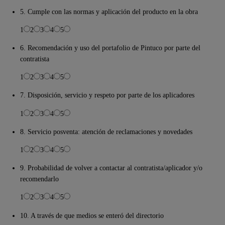
5. Cumple con las normas y aplicación del producto en la obra
1
2
3
4
5
6. Recomendación y uso del portafolio de Pintuco por parte del
contratista
1
2
3
4
5
7. Disposición, servicio y respeto por parte de los aplicadores
1
2
3
4
5
8. Servicio posventa: atención de reclamaciones y novedades
1
2
3
4
5
9. Probabilidad de volver a contactar al contratista/aplicador y/o
recomendarlo
1
2
3
4
5
10. A través de que medios se enteró del directorio