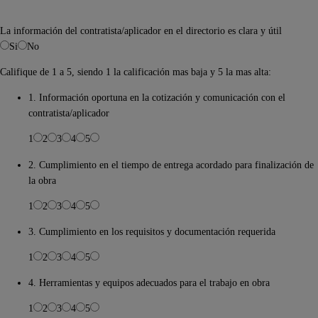
La información del contratista/aplicador en el directorio es clara y útil
Si
No
Califique de 1 a 5, siendo 1 la calificación mas baja y 5 la mas alta:
1. Información oportuna en la cotización y comunicación con el
contratista/aplicador
1
2
3
4
5
2. Cumplimiento en el tiempo de entrega acordado para finalización de
la obra
1
2
3
4
5
3. Cumplimiento en los requisitos y documentación requerida
1
2
3
4
5
4. Herramientas y equipos adecuados para el trabajo en obra
1
2
3
4
5