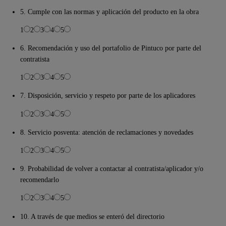
5. Cumple con las normas y aplicación del producto en la obra
1
2
3
4
5
6. Recomendación y uso del portafolio de Pintuco por parte del
contratista
1
2
3
4
5
7. Disposición, servicio y respeto por parte de los aplicadores
1
2
3
4
5
8. Servicio posventa: atención de reclamaciones y novedades
1
2
3
4
5
9. Probabilidad de volver a contactar al contratista/aplicador y/o
recomendarlo
1
2
3
4
5
10. A través de que medios se enteró del directorio