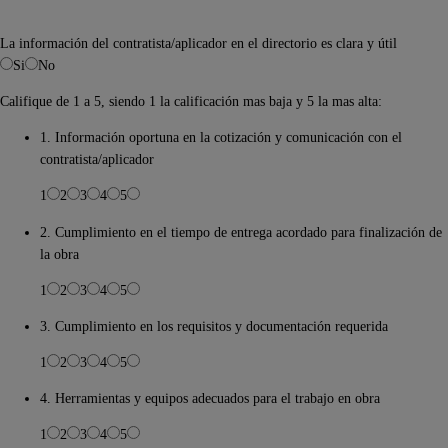
La información del contratista/aplicador en el directorio es clara y útil
Si
No
Califique de 1 a 5, siendo 1 la calificación mas baja y 5 la mas alta:
1. Información oportuna en la cotización y comunicación con el
contratista/aplicador
1
2
3
4
5
2. Cumplimiento en el tiempo de entrega acordado para finalización de
la obra
1
2
3
4
5
3. Cumplimiento en los requisitos y documentación requerida
1
2
3
4
5
4. Herramientas y equipos adecuados para el trabajo en obra
1
2
3
4
5