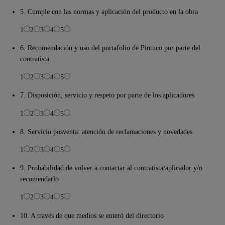
5. Cumple con las normas y aplicación del producto en la obra
1
2
3
4
5
6. Recomendación y uso del portafolio de Pintuco por parte del
contratista
1
2
3
4
5
7. Disposición, servicio y respeto por parte de los aplicadores
1
2
3
4
5
8. Servicio posventa: atención de reclamaciones y novedades
1
2
3
4
5
9. Probabilidad de volver a contactar al contratista/aplicador y/o
recomendarlo
1
2
3
4
5
10. A través de que medios se enteró del directorio