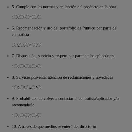
5. Cumple con las normas y aplicación del producto en la obra
1
2
3
4
5
6. Recomendación y uso del portafolio de Pintuco por parte del
contratista
1
2
3
4
5
7. Disposición, servicio y respeto por parte de los aplicadores
1
2
3
4
5
8. Servicio posventa: atención de reclamaciones y novedades
1
2
3
4
5
9. Probabilidad de volver a contactar al contratista/aplicador y/o
recomendarlo
1
2
3
4
5
10. A través de que medios se enteró del directorio