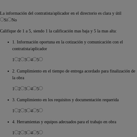
La información del contratista/aplicador en el directorio es clara y útil
Si
No
Califique de 1 a 5, siendo 1 la calificación mas baja y 5 la mas alta:
1. Información oportuna en la cotización y comunicación con el
contratista/aplicador
1
2
3
4
5
2. Cumplimiento en el tiempo de entrega acordado para finalización de
la obra
1
2
3
4
5
3. Cumplimiento en los requisitos y documentación requerida
1
2
3
4
5
4. Herramientas y equipos adecuados para el trabajo en obra
1
2
3
4
5