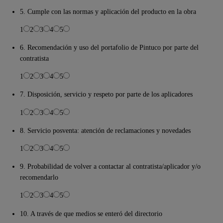
5. Cumple con las normas y aplicación del producto en la obra
1
2
3
4
5
6. Recomendación y uso del portafolio de Pintuco por parte del
contratista
1
2
3
4
5
7. Disposición, servicio y respeto por parte de los aplicadores
1
2
3
4
5
8. Servicio posventa: atención de reclamaciones y novedades
1
2
3
4
5
9. Probabilidad de volver a contactar al contratista/aplicador y/o
recomendarlo
1
2
3
4
5
10. A través de que medios se enteró del directorio