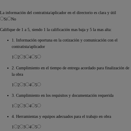
La información del contratista/aplicador en el directorio es clara y útil
Si
No
Califique de 1 a 5, siendo 1 la calificación mas baja y 5 la mas alta:
1. Información oportuna en la cotización y comunicación con el
contratista/aplicador
1
2
3
4
5
2. Cumplimiento en el tiempo de entrega acordado para finalización de
la obra
1
2
3
4
5
3. Cumplimiento en los requisitos y documentación requerida
1
2
3
4
5
4. Herramientas y equipos adecuados para el trabajo en obra
1
2
3
4
5