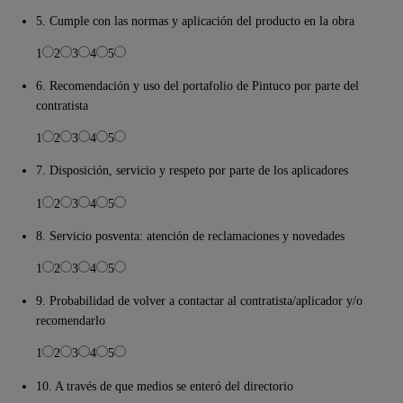
5. Cumple con las normas y aplicación del producto en la obra
1
2
3
4
5
6. Recomendación y uso del portafolio de Pintuco por parte del
contratista
1
2
3
4
5
7. Disposición, servicio y respeto por parte de los aplicadores
1
2
3
4
5
8. Servicio posventa: atención de reclamaciones y novedades
1
2
3
4
5
9. Probabilidad de volver a contactar al contratista/aplicador y/o
recomendarlo
1
2
3
4
5
10. A través de que medios se enteró del directorio