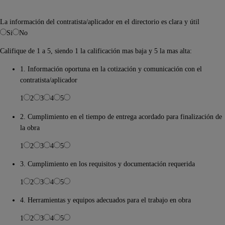
La información del contratista/aplicador en el directorio es clara y útil
Si
No
Califique de 1 a 5, siendo 1 la calificación mas baja y 5 la mas alta:
1. Información oportuna en la cotización y comunicación con el
contratista/aplicador
1
2
3
4
5
2. Cumplimiento en el tiempo de entrega acordado para finalización de
la obra
1
2
3
4
5
3. Cumplimiento en los requisitos y documentación requerida
1
2
3
4
5
4. Herramientas y equipos adecuados para el trabajo en obra
1
2
3
4
5