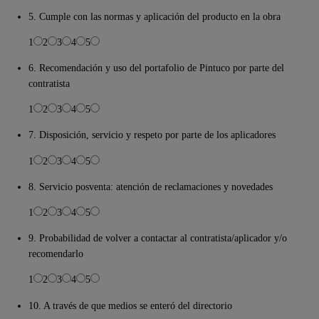
5. Cumple con las normas y aplicación del producto en la obra
1
2
3
4
5
6. Recomendación y uso del portafolio de Pintuco por parte del
contratista
1
2
3
4
5
7. Disposición, servicio y respeto por parte de los aplicadores
1
2
3
4
5
8. Servicio posventa: atención de reclamaciones y novedades
1
2
3
4
5
9. Probabilidad de volver a contactar al contratista/aplicador y/o
recomendarlo
1
2
3
4
5
10. A través de que medios se enteró del directorio