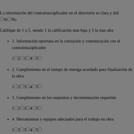
La información del contratista/aplicador en el directorio es clara y útil
Si
No
Califique de 1 a 5, siendo 1 la calificación mas baja y 5 la mas alta:
1. Información oportuna en la cotización y comunicación con el
contratista/aplicador
1
2
3
4
5
2. Cumplimiento en el tiempo de entrega acordado para finalización de
la obra
1
2
3
4
5
3. Cumplimiento en los requisitos y documentación requerida
1
2
3
4
5
4. Herramientas y equipos adecuados para el trabajo en obra
1
2
3
4
5