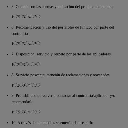
5. Cumple con las normas y aplicación del producto en la obra
1
2
3
4
5
6. Recomendación y uso del portafolio de Pintuco por parte del
contratista
1
2
3
4
5
7. Disposición, servicio y respeto por parte de los aplicadores
1
2
3
4
5
8. Servicio posventa: atención de reclamaciones y novedades
1
2
3
4
5
9. Probabilidad de volver a contactar al contratista/aplicador y/o
recomendarlo
1
2
3
4
5
10. A través de que medios se enteró del directorio