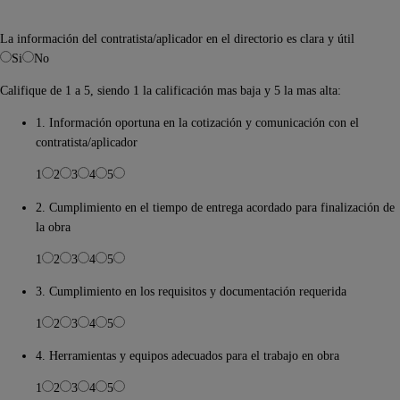
La información del contratista/aplicador en el directorio es clara y útil
Si
No
Califique de 1 a 5, siendo 1 la calificación mas baja y 5 la mas alta:
1. Información oportuna en la cotización y comunicación con el
contratista/aplicador
1
2
3
4
5
2. Cumplimiento en el tiempo de entrega acordado para finalización de
la obra
1
2
3
4
5
3. Cumplimiento en los requisitos y documentación requerida
1
2
3
4
5
4. Herramientas y equipos adecuados para el trabajo en obra
1
2
3
4
5