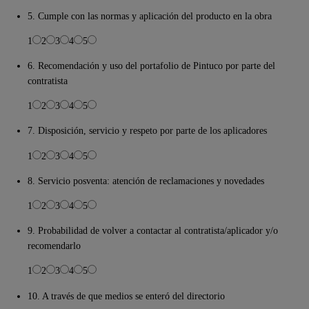
5. Cumple con las normas y aplicación del producto en la obra
1
2
3
4
5
6. Recomendación y uso del portafolio de Pintuco por parte del
contratista
1
2
3
4
5
7. Disposición, servicio y respeto por parte de los aplicadores
1
2
3
4
5
8. Servicio posventa: atención de reclamaciones y novedades
1
2
3
4
5
9. Probabilidad de volver a contactar al contratista/aplicador y/o
recomendarlo
1
2
3
4
5
10. A través de que medios se enteró del directorio