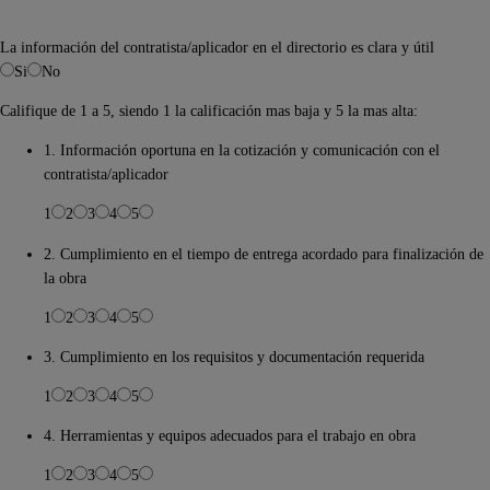
La información del contratista/aplicador en el directorio es clara y útil
Si
No
Califique de 1 a 5, siendo 1 la calificación mas baja y 5 la mas alta:
1. Información oportuna en la cotización y comunicación con el
contratista/aplicador
1
2
3
4
5
2. Cumplimiento en el tiempo de entrega acordado para finalización de
la obra
1
2
3
4
5
3. Cumplimiento en los requisitos y documentación requerida
1
2
3
4
5
4. Herramientas y equipos adecuados para el trabajo en obra
1
2
3
4
5