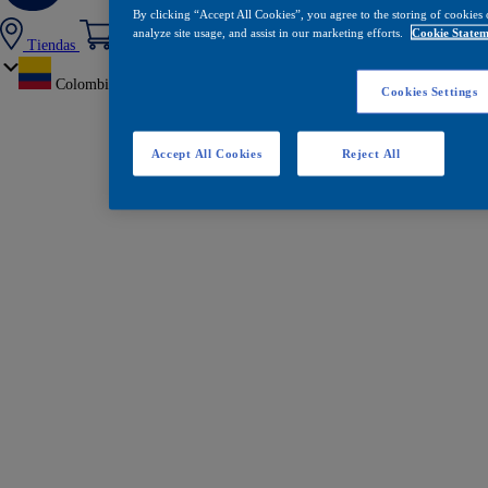
By clicking “Accept All Cookies”, you agree to the storing of cookies 
analyze site usage, and assist in our marketing efforts.
Cookie Statem
Tiendas
Colombia
Cookies Settings
Accept All Cookies
Reject All