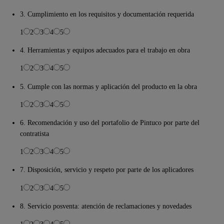
3. Cumplimiento en los requisitos y documentación requerida
1
2
3
4
5
4. Herramientas y equipos adecuados para el trabajo en obra
1
2
3
4
5
5. Cumple con las normas y aplicación del producto en la obra
1
2
3
4
5
6. Recomendación y uso del portafolio de Pintuco por parte del
contratista
1
2
3
4
5
7. Disposición, servicio y respeto por parte de los aplicadores
1
2
3
4
5
8. Servicio posventa: atención de reclamaciones y novedades
1
2
3
4
5