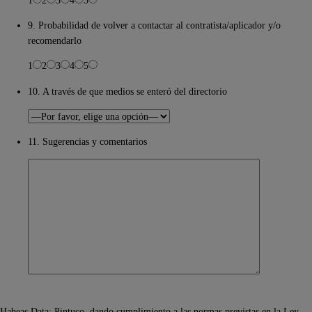
9. Probabilidad de volver a contactar al contratista/aplicador y/o
recomendarlo
1
2
3
4
5
10. A través de que medios se enteró del directorio
11. Sugerencias y comentarios
Habeas Data: Pintuco, dando cumplimiento a las normas previstas en la Ley