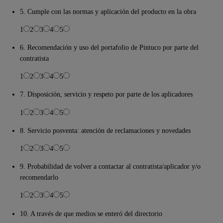
5. Cumple con las normas y aplicación del producto en la obra
1
2
3
4
5
6. Recomendación y uso del portafolio de Pintuco por parte del
contratista
1
2
3
4
5
7. Disposición, servicio y respeto por parte de los aplicadores
1
2
3
4
5
8. Servicio posventa: atención de reclamaciones y novedades
1
2
3
4
5
9. Probabilidad de volver a contactar al contratista/aplicador y/o
recomendarlo
1
2
3
4
5
10. A través de que medios se enteró del directorio