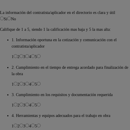
La información del contratista/aplicador en el directorio es clara y útil
Si
No
Califique de 1 a 5, siendo 1 la calificación mas baja y 5 la mas alta:
1. Información oportuna en la cotización y comunicación con el
contratista/aplicador
1
2
3
4
5
2. Cumplimiento en el tiempo de entrega acordado para finalización de
la obra
1
2
3
4
5
3. Cumplimiento en los requisitos y documentación requerida
1
2
3
4
5
4. Herramientas y equipos adecuados para el trabajo en obra
1
2
3
4
5