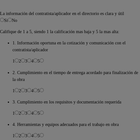
La información del contratista/aplicador en el directorio es clara y útil
Si
No
Califique de 1 a 5, siendo 1 la calificación mas baja y 5 la mas alta:
1. Información oportuna en la cotización y comunicación con el
contratista/aplicador
1
2
3
4
5
2. Cumplimiento en el tiempo de entrega acordado para finalización de
la obra
1
2
3
4
5
3. Cumplimiento en los requisitos y documentación requerida
1
2
3
4
5
4. Herramientas y equipos adecuados para el trabajo en obra
1
2
3
4
5