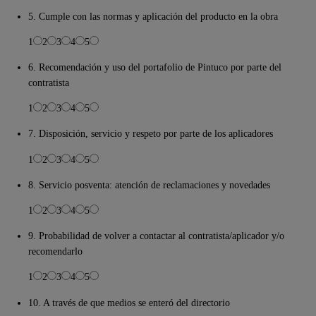
5. Cumple con las normas y aplicación del producto en la obra
1
2
3
4
5
6. Recomendación y uso del portafolio de Pintuco por parte del
contratista
1
2
3
4
5
7. Disposición, servicio y respeto por parte de los aplicadores
1
2
3
4
5
8. Servicio posventa: atención de reclamaciones y novedades
1
2
3
4
5
9. Probabilidad de volver a contactar al contratista/aplicador y/o
recomendarlo
1
2
3
4
5
10. A través de que medios se enteró del directorio