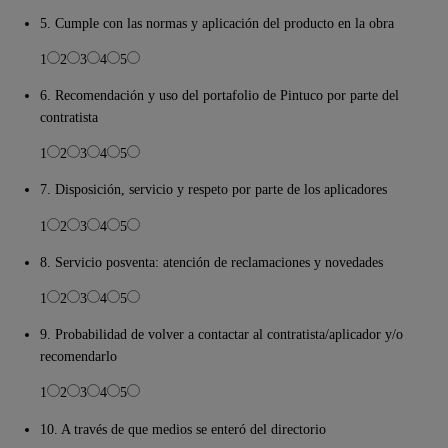
5. Cumple con las normas y aplicación del producto en la obra
1
2
3
4
5
6. Recomendación y uso del portafolio de Pintuco por parte del
contratista
1
2
3
4
5
7. Disposición, servicio y respeto por parte de los aplicadores
1
2
3
4
5
8. Servicio posventa: atención de reclamaciones y novedades
1
2
3
4
5
9. Probabilidad de volver a contactar al contratista/aplicador y/o
recomendarlo
1
2
3
4
5
10. A través de que medios se enteró del directorio