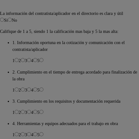
La información del contratista/aplicador en el directorio es clara y útil
Si
No
Califique de 1 a 5, siendo 1 la calificación mas baja y 5 la mas alta:
1. Información oportuna en la cotización y comunicación con el
contratista/aplicador
1
2
3
4
5
2. Cumplimiento en el tiempo de entrega acordado para finalización de
la obra
1
2
3
4
5
3. Cumplimiento en los requisitos y documentación requerida
1
2
3
4
5
4. Herramientas y equipos adecuados para el trabajo en obra
1
2
3
4
5