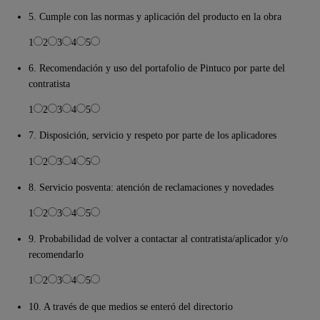
5. Cumple con las normas y aplicación del producto en la obra
1
2
3
4
5
6. Recomendación y uso del portafolio de Pintuco por parte del
contratista
1
2
3
4
5
7. Disposición, servicio y respeto por parte de los aplicadores
1
2
3
4
5
8. Servicio posventa: atención de reclamaciones y novedades
1
2
3
4
5
9. Probabilidad de volver a contactar al contratista/aplicador y/o
recomendarlo
1
2
3
4
5
10. A través de que medios se enteró del directorio