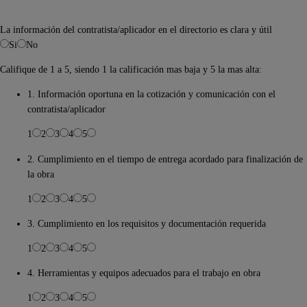
La información del contratista/aplicador en el directorio es clara y útil
Si
No
Califique de 1 a 5, siendo 1 la calificación mas baja y 5 la mas alta:
1. Información oportuna en la cotización y comunicación con el
contratista/aplicador
1
2
3
4
5
2. Cumplimiento en el tiempo de entrega acordado para finalización de
la obra
1
2
3
4
5
3. Cumplimiento en los requisitos y documentación requerida
1
2
3
4
5
4. Herramientas y equipos adecuados para el trabajo en obra
1
2
3
4
5