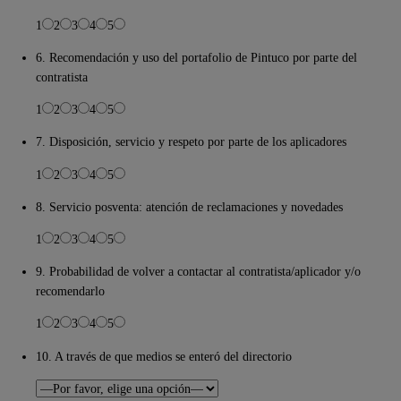
1
2
3
4
5
6. Recomendación y uso del portafolio de Pintuco por parte del
contratista
1
2
3
4
5
7. Disposición, servicio y respeto por parte de los aplicadores
1
2
3
4
5
8. Servicio posventa: atención de reclamaciones y novedades
1
2
3
4
5
9. Probabilidad de volver a contactar al contratista/aplicador y/o
recomendarlo
1
2
3
4
5
10. A través de que medios se enteró del directorio