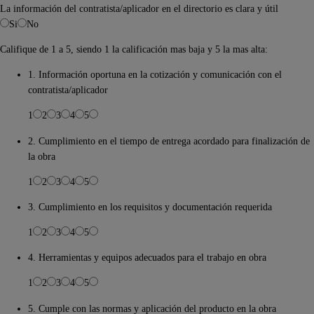
La información del contratista/aplicador en el directorio es clara y útil
Si
No
Califique de 1 a 5, siendo 1 la calificación mas baja y 5 la mas alta:
1. Información oportuna en la cotización y comunicación con el
contratista/aplicador
1
2
3
4
5
2. Cumplimiento en el tiempo de entrega acordado para finalización de
la obra
1
2
3
4
5
3. Cumplimiento en los requisitos y documentación requerida
1
2
3
4
5
4. Herramientas y equipos adecuados para el trabajo en obra
1
2
3
4
5
5. Cumple con las normas y aplicación del producto en la obra