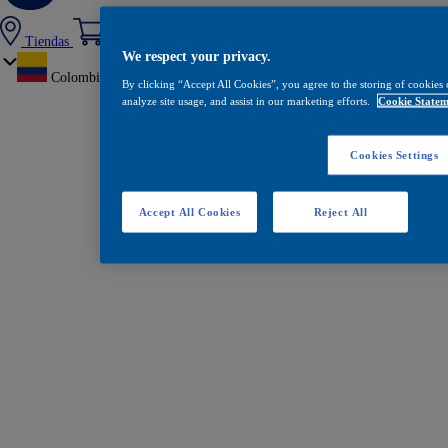
Tiendas
We respect your privacy.
Colombia
By clicking “Accept All Cookies”, you agree to the storing of cookies 
analyze site usage, and assist in our marketing efforts.
Cookie Statem
Cookies Settings
Accept All Cookies
Reject All