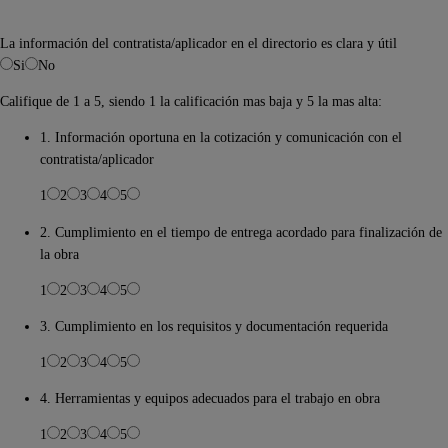
La información del contratista/aplicador en el directorio es clara y útil
Si
No
Califique de 1 a 5, siendo 1 la calificación mas baja y 5 la mas alta:
1. Información oportuna en la cotización y comunicación con el
contratista/aplicador
1
2
3
4
5
2. Cumplimiento en el tiempo de entrega acordado para finalización de
la obra
1
2
3
4
5
3. Cumplimiento en los requisitos y documentación requerida
1
2
3
4
5
4. Herramientas y equipos adecuados para el trabajo en obra
1
2
3
4
5