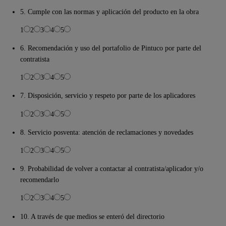
5. Cumple con las normas y aplicación del producto en la obra
1
2
3
4
5
6. Recomendación y uso del portafolio de Pintuco por parte del
contratista
1
2
3
4
5
7. Disposición, servicio y respeto por parte de los aplicadores
1
2
3
4
5
8. Servicio posventa: atención de reclamaciones y novedades
1
2
3
4
5
9. Probabilidad de volver a contactar al contratista/aplicador y/o
recomendarlo
1
2
3
4
5
10. A través de que medios se enteró del directorio