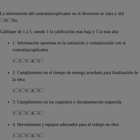
La información del contratista/aplicador en el directorio es clara y útil
Si
No
Califique de 1 a 5, siendo 1 la calificación mas baja y 5 la mas alta:
1. Información oportuna en la cotización y comunicación con el
contratista/aplicador
1
2
3
4
5
2. Cumplimiento en el tiempo de entrega acordado para finalización de
la obra
1
2
3
4
5
3. Cumplimiento en los requisitos y documentación requerida
1
2
3
4
5
4. Herramientas y equipos adecuados para el trabajo en obra
1
2
3
4
5