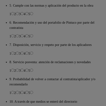
5. Cumple con las normas y aplicación del producto en la obra
1
2
3
4
5
6. Recomendación y uso del portafolio de Pintuco por parte del
contratista
1
2
3
4
5
7. Disposición, servicio y respeto por parte de los aplicadores
1
2
3
4
5
8. Servicio posventa: atención de reclamaciones y novedades
1
2
3
4
5
9. Probabilidad de volver a contactar al contratista/aplicador y/o
recomendarlo
1
2
3
4
5
10. A través de que medios se enteró del directorio