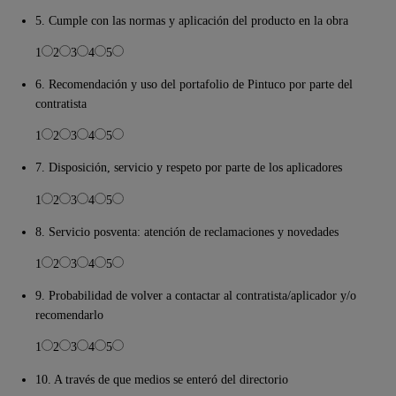
5. Cumple con las normas y aplicación del producto en la obra
1
2
3
4
5
6. Recomendación y uso del portafolio de Pintuco por parte del
contratista
1
2
3
4
5
7. Disposición, servicio y respeto por parte de los aplicadores
1
2
3
4
5
8. Servicio posventa: atención de reclamaciones y novedades
1
2
3
4
5
9. Probabilidad de volver a contactar al contratista/aplicador y/o
recomendarlo
1
2
3
4
5
10. A través de que medios se enteró del directorio