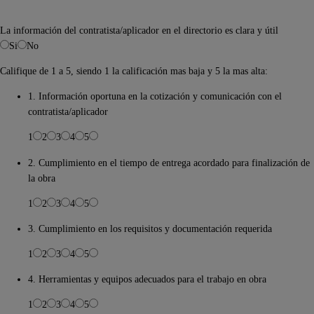
La información del contratista/aplicador en el directorio es clara y útil
Si
No
Califique de 1 a 5, siendo 1 la calificación mas baja y 5 la mas alta:
1. Información oportuna en la cotización y comunicación con el
contratista/aplicador
1
2
3
4
5
2. Cumplimiento en el tiempo de entrega acordado para finalización de
la obra
1
2
3
4
5
3. Cumplimiento en los requisitos y documentación requerida
1
2
3
4
5
4. Herramientas y equipos adecuados para el trabajo en obra
1
2
3
4
5