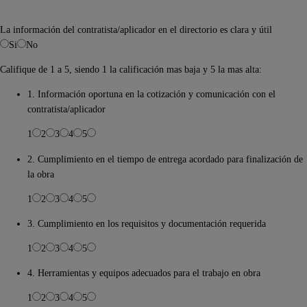
La información del contratista/aplicador en el directorio es clara y útil
Si
No
Califique de 1 a 5, siendo 1 la calificación mas baja y 5 la mas alta:
1. Información oportuna en la cotización y comunicación con el
contratista/aplicador
1
2
3
4
5
2. Cumplimiento en el tiempo de entrega acordado para finalización de
la obra
1
2
3
4
5
3. Cumplimiento en los requisitos y documentación requerida
1
2
3
4
5
4. Herramientas y equipos adecuados para el trabajo en obra
1
2
3
4
5