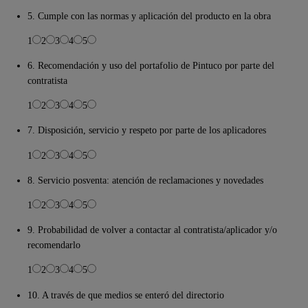
5. Cumple con las normas y aplicación del producto en la obra
1
2
3
4
5
6. Recomendación y uso del portafolio de Pintuco por parte del
contratista
1
2
3
4
5
7. Disposición, servicio y respeto por parte de los aplicadores
1
2
3
4
5
8. Servicio posventa: atención de reclamaciones y novedades
1
2
3
4
5
9. Probabilidad de volver a contactar al contratista/aplicador y/o
recomendarlo
1
2
3
4
5
10. A través de que medios se enteró del directorio