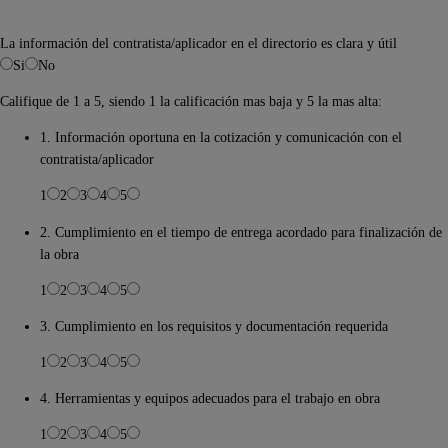
La información del contratista/aplicador en el directorio es clara y útil
Si
No
Califique de 1 a 5, siendo 1 la calificación mas baja y 5 la mas alta:
1. Información oportuna en la cotización y comunicación con el
contratista/aplicador
1
2
3
4
5
2. Cumplimiento en el tiempo de entrega acordado para finalización de
la obra
1
2
3
4
5
3. Cumplimiento en los requisitos y documentación requerida
1
2
3
4
5
4. Herramientas y equipos adecuados para el trabajo en obra
1
2
3
4
5