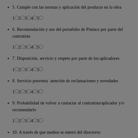
5. Cumple con las normas y aplicación del producto en la obra
1
2
3
4
5
6. Recomendación y uso del portafolio de Pintuco por parte del
contratista
1
2
3
4
5
7. Disposición, servicio y respeto por parte de los aplicadores
1
2
3
4
5
8. Servicio posventa: atención de reclamaciones y novedades
1
2
3
4
5
9. Probabilidad de volver a contactar al contratista/aplicador y/o
recomendarlo
1
2
3
4
5
10. A través de que medios se enteró del directorio