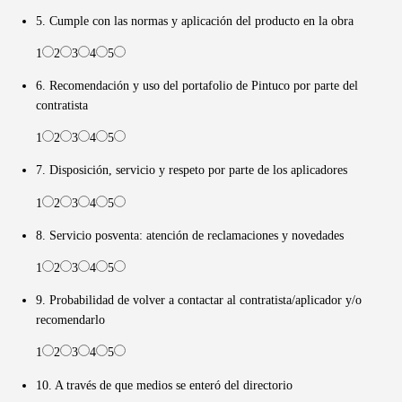
5. Cumple con las normas y aplicación del producto en la obra
1
2
3
4
5
6. Recomendación y uso del portafolio de Pintuco por parte del
contratista
1
2
3
4
5
7. Disposición, servicio y respeto por parte de los aplicadores
1
2
3
4
5
8. Servicio posventa: atención de reclamaciones y novedades
1
2
3
4
5
9. Probabilidad de volver a contactar al contratista/aplicador y/o
recomendarlo
1
2
3
4
5
10. A través de que medios se enteró del directorio