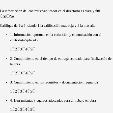
La información del contratista/aplicador en el directorio es clara y útil
Si
No
Califique de 1 a 5, siendo 1 la calificación mas baja y 5 la mas alta:
1. Información oportuna en la cotización y comunicación con el
contratista/aplicador
1
2
3
4
5
2. Cumplimiento en el tiempo de entrega acordado para finalización de
la obra
1
2
3
4
5
3. Cumplimiento en los requisitos y documentación requerida
1
2
3
4
5
4. Herramientas y equipos adecuados para el trabajo en obra
1
2
3
4
5