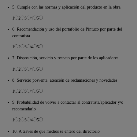
5. Cumple con las normas y aplicación del producto en la obra
1
2
3
4
5
6. Recomendación y uso del portafolio de Pintuco por parte del
contratista
1
2
3
4
5
7. Disposición, servicio y respeto por parte de los aplicadores
1
2
3
4
5
8. Servicio posventa: atención de reclamaciones y novedades
1
2
3
4
5
9. Probabilidad de volver a contactar al contratista/aplicador y/o
recomendarlo
1
2
3
4
5
10. A través de que medios se enteró del directorio