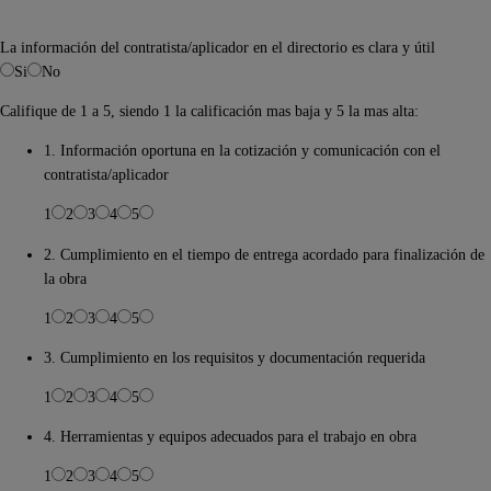
La información del contratista/aplicador en el directorio es clara y útil
Si
No
Califique de 1 a 5, siendo 1 la calificación mas baja y 5 la mas alta:
1. Información oportuna en la cotización y comunicación con el
contratista/aplicador
1
2
3
4
5
2. Cumplimiento en el tiempo de entrega acordado para finalización de
la obra
1
2
3
4
5
3. Cumplimiento en los requisitos y documentación requerida
1
2
3
4
5
4. Herramientas y equipos adecuados para el trabajo en obra
1
2
3
4
5