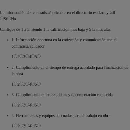
La información del contratista/aplicador en el directorio es clara y útil
Si
No
Califique de 1 a 5, siendo 1 la calificación mas baja y 5 la mas alta:
1. Información oportuna en la cotización y comunicación con el
contratista/aplicador
1
2
3
4
5
2. Cumplimiento en el tiempo de entrega acordado para finalización de
la obra
1
2
3
4
5
3. Cumplimiento en los requisitos y documentación requerida
1
2
3
4
5
4. Herramientas y equipos adecuados para el trabajo en obra
1
2
3
4
5