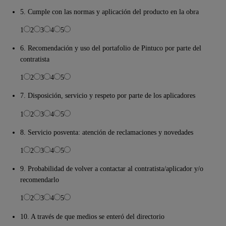
5. Cumple con las normas y aplicación del producto en la obra
1
2
3
4
5
6. Recomendación y uso del portafolio de Pintuco por parte del
contratista
1
2
3
4
5
7. Disposición, servicio y respeto por parte de los aplicadores
1
2
3
4
5
8. Servicio posventa: atención de reclamaciones y novedades
1
2
3
4
5
9. Probabilidad de volver a contactar al contratista/aplicador y/o
recomendarlo
1
2
3
4
5
10. A través de que medios se enteró del directorio