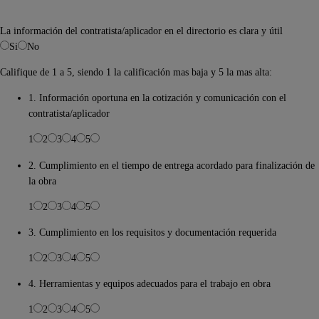
La información del contratista/aplicador en el directorio es clara y útil
Si
No
Califique de 1 a 5, siendo 1 la calificación mas baja y 5 la mas alta:
1. Información oportuna en la cotización y comunicación con el
contratista/aplicador
1
2
3
4
5
2. Cumplimiento en el tiempo de entrega acordado para finalización de
la obra
1
2
3
4
5
3. Cumplimiento en los requisitos y documentación requerida
1
2
3
4
5
4. Herramientas y equipos adecuados para el trabajo en obra
1
2
3
4
5