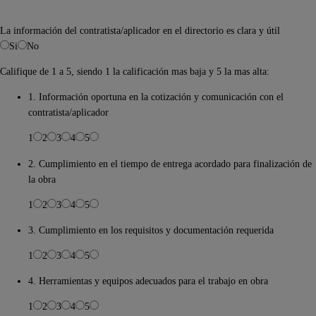
La información del contratista/aplicador en el directorio es clara y útil
Si
No
Califique de 1 a 5, siendo 1 la calificación mas baja y 5 la mas alta:
1. Información oportuna en la cotización y comunicación con el
contratista/aplicador
1
2
3
4
5
2. Cumplimiento en el tiempo de entrega acordado para finalización de
la obra
1
2
3
4
5
3. Cumplimiento en los requisitos y documentación requerida
1
2
3
4
5
4. Herramientas y equipos adecuados para el trabajo en obra
1
2
3
4
5