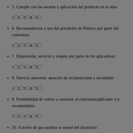
5. Cumple con las normas y aplicación del producto en la obra
1
2
3
4
5
6. Recomendación y uso del portafolio de Pintuco por parte del
contratista
1
2
3
4
5
7. Disposición, servicio y respeto por parte de los aplicadores
1
2
3
4
5
8. Servicio posventa: atención de reclamaciones y novedades
1
2
3
4
5
9. Probabilidad de volver a contactar al contratista/aplicador y/o
recomendarlo
1
2
3
4
5
10. A través de que medios se enteró del directorio