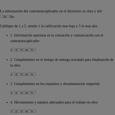
La información del contratista/aplicador en el directorio es clara y útil
Si
No
Califique de 1 a 5, siendo 1 la calificación mas baja y 5 la mas alta:
1. Información oportuna en la cotización y comunicación con el
contratista/aplicador
1
2
3
4
5
2. Cumplimiento en el tiempo de entrega acordado para finalización de
la obra
1
2
3
4
5
3. Cumplimiento en los requisitos y documentación requerida
1
2
3
4
5
4. Herramientas y equipos adecuados para el trabajo en obra
1
2
3
4
5