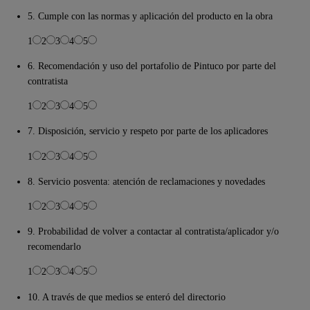
5. Cumple con las normas y aplicación del producto en la obra
1
2
3
4
5
6. Recomendación y uso del portafolio de Pintuco por parte del
contratista
1
2
3
4
5
7. Disposición, servicio y respeto por parte de los aplicadores
1
2
3
4
5
8. Servicio posventa: atención de reclamaciones y novedades
1
2
3
4
5
9. Probabilidad de volver a contactar al contratista/aplicador y/o
recomendarlo
1
2
3
4
5
10. A través de que medios se enteró del directorio