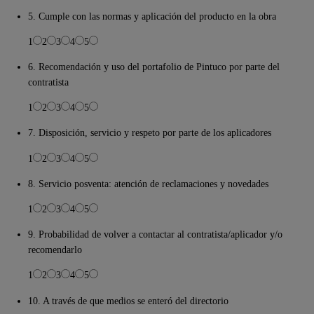
5. Cumple con las normas y aplicación del producto en la obra
1
2
3
4
5
6. Recomendación y uso del portafolio de Pintuco por parte del
contratista
1
2
3
4
5
7. Disposición, servicio y respeto por parte de los aplicadores
1
2
3
4
5
8. Servicio posventa: atención de reclamaciones y novedades
1
2
3
4
5
9. Probabilidad de volver a contactar al contratista/aplicador y/o
recomendarlo
1
2
3
4
5
10. A través de que medios se enteró del directorio