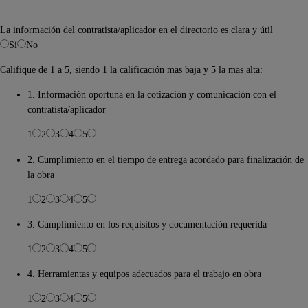
La información del contratista/aplicador en el directorio es clara y útil
Si
No
Califique de 1 a 5, siendo 1 la calificación mas baja y 5 la mas alta:
1. Información oportuna en la cotización y comunicación con el
contratista/aplicador
1
2
3
4
5
2. Cumplimiento en el tiempo de entrega acordado para finalización de
la obra
1
2
3
4
5
3. Cumplimiento en los requisitos y documentación requerida
1
2
3
4
5
4. Herramientas y equipos adecuados para el trabajo en obra
1
2
3
4
5