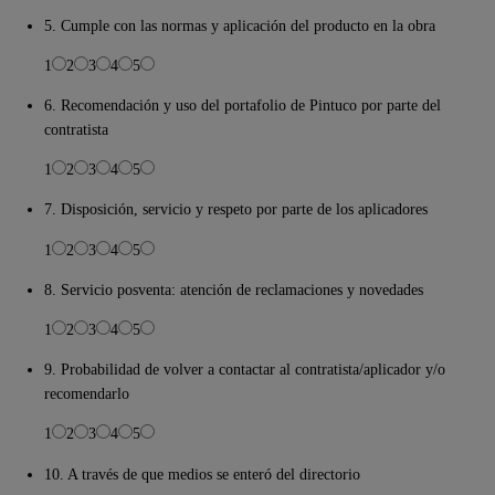
5. Cumple con las normas y aplicación del producto en la obra
1
2
3
4
5
6. Recomendación y uso del portafolio de Pintuco por parte del
contratista
1
2
3
4
5
7. Disposición, servicio y respeto por parte de los aplicadores
1
2
3
4
5
8. Servicio posventa: atención de reclamaciones y novedades
1
2
3
4
5
9. Probabilidad de volver a contactar al contratista/aplicador y/o
recomendarlo
1
2
3
4
5
10. A través de que medios se enteró del directorio