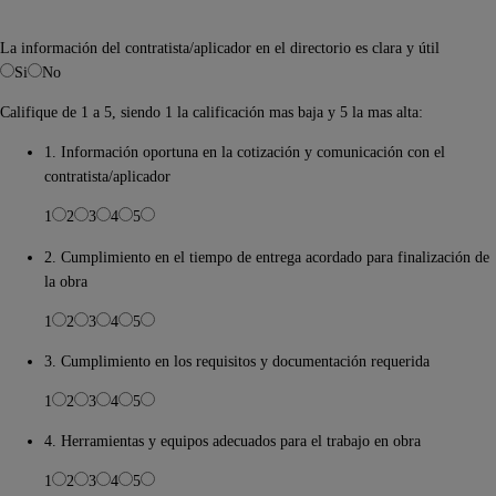
La información del contratista/aplicador en el directorio es clara y útil
Si
No
Califique de 1 a 5, siendo 1 la calificación mas baja y 5 la mas alta:
1. Información oportuna en la cotización y comunicación con el
contratista/aplicador
1
2
3
4
5
2. Cumplimiento en el tiempo de entrega acordado para finalización de
la obra
1
2
3
4
5
3. Cumplimiento en los requisitos y documentación requerida
1
2
3
4
5
4. Herramientas y equipos adecuados para el trabajo en obra
1
2
3
4
5