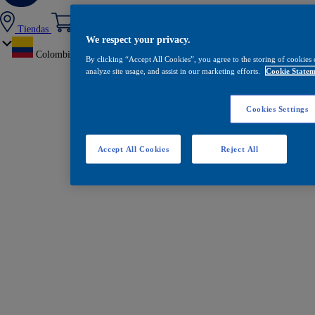
Tiendas
We respect your privacy.
Colombia
By clicking “Accept All Cookies”, you agree to the storing of cookies 
analyze site usage, and assist in our marketing efforts.
Cookie Statem
Cookies Settings
Accept All Cookies
Reject All