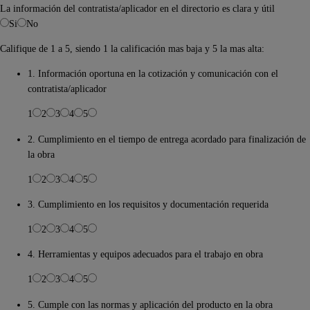
La información del contratista/aplicador en el directorio es clara y útil
Si
No
Califique de 1 a 5, siendo 1 la calificación mas baja y 5 la mas alta:
1. Información oportuna en la cotización y comunicación con el
contratista/aplicador
1
2
3
4
5
2. Cumplimiento en el tiempo de entrega acordado para finalización de
la obra
1
2
3
4
5
3. Cumplimiento en los requisitos y documentación requerida
1
2
3
4
5
4. Herramientas y equipos adecuados para el trabajo en obra
1
2
3
4
5
5. Cumple con las normas y aplicación del producto en la obra