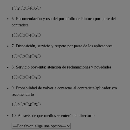
1
2
3
4
5
6. Recomendación y uso del portafolio de Pintuco por parte del
contratista
1
2
3
4
5
7. Disposición, servicio y respeto por parte de los aplicadores
1
2
3
4
5
8. Servicio posventa: atención de reclamaciones y novedades
1
2
3
4
5
9. Probabilidad de volver a contactar al contratista/aplicador y/o
recomendarlo
1
2
3
4
5
10. A través de que medios se enteró del directorio