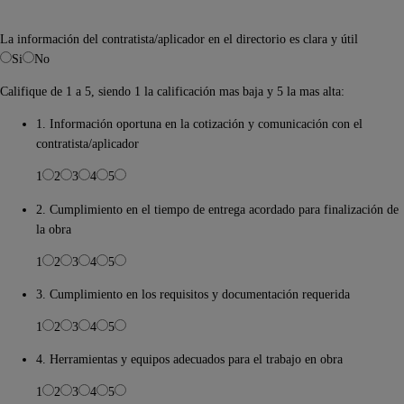
La información del contratista/aplicador en el directorio es clara y útil
Si
No
Califique de 1 a 5, siendo 1 la calificación mas baja y 5 la mas alta:
1. Información oportuna en la cotización y comunicación con el
contratista/aplicador
1
2
3
4
5
2. Cumplimiento en el tiempo de entrega acordado para finalización de
la obra
1
2
3
4
5
3. Cumplimiento en los requisitos y documentación requerida
1
2
3
4
5
4. Herramientas y equipos adecuados para el trabajo en obra
1
2
3
4
5