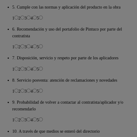
5. Cumple con las normas y aplicación del producto en la obra
1
2
3
4
5
6. Recomendación y uso del portafolio de Pintuco por parte del
contratista
1
2
3
4
5
7. Disposición, servicio y respeto por parte de los aplicadores
1
2
3
4
5
8. Servicio posventa: atención de reclamaciones y novedades
1
2
3
4
5
9. Probabilidad de volver a contactar al contratista/aplicador y/o
recomendarlo
1
2
3
4
5
10. A través de que medios se enteró del directorio