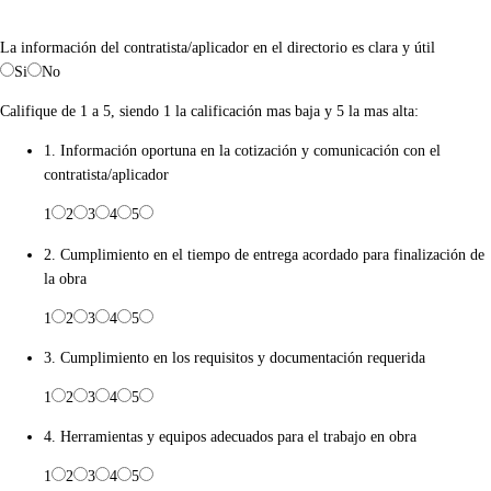
La información del contratista/aplicador en el directorio es clara y útil
Si
No
Califique de 1 a 5, siendo 1 la calificación mas baja y 5 la mas alta:
1. Información oportuna en la cotización y comunicación con el
contratista/aplicador
1
2
3
4
5
2. Cumplimiento en el tiempo de entrega acordado para finalización de
la obra
1
2
3
4
5
3. Cumplimiento en los requisitos y documentación requerida
1
2
3
4
5
4. Herramientas y equipos adecuados para el trabajo en obra
1
2
3
4
5