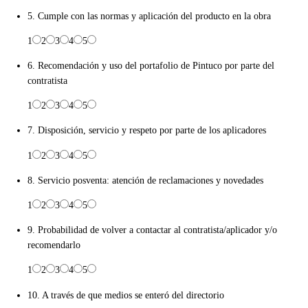
5. Cumple con las normas y aplicación del producto en la obra
1
2
3
4
5
6. Recomendación y uso del portafolio de Pintuco por parte del
contratista
1
2
3
4
5
7. Disposición, servicio y respeto por parte de los aplicadores
1
2
3
4
5
8. Servicio posventa: atención de reclamaciones y novedades
1
2
3
4
5
9. Probabilidad de volver a contactar al contratista/aplicador y/o
recomendarlo
1
2
3
4
5
10. A través de que medios se enteró del directorio