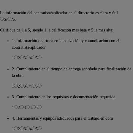
La información del contratista/aplicador en el directorio es clara y útil
Si
No
Califique de 1 a 5, siendo 1 la calificación mas baja y 5 la mas alta:
1. Información oportuna en la cotización y comunicación con el
contratista/aplicador
1
2
3
4
5
2. Cumplimiento en el tiempo de entrega acordado para finalización de
la obra
1
2
3
4
5
3. Cumplimiento en los requisitos y documentación requerida
1
2
3
4
5
4. Herramientas y equipos adecuados para el trabajo en obra
1
2
3
4
5