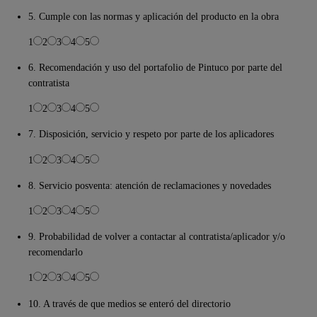
5. Cumple con las normas y aplicación del producto en la obra
1
2
3
4
5
6. Recomendación y uso del portafolio de Pintuco por parte del
contratista
1
2
3
4
5
7. Disposición, servicio y respeto por parte de los aplicadores
1
2
3
4
5
8. Servicio posventa: atención de reclamaciones y novedades
1
2
3
4
5
9. Probabilidad de volver a contactar al contratista/aplicador y/o
recomendarlo
1
2
3
4
5
10. A través de que medios se enteró del directorio