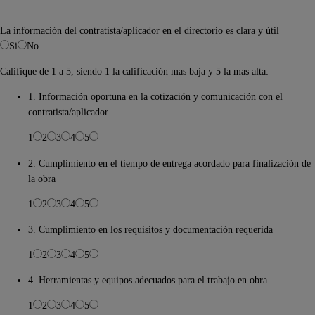
La información del contratista/aplicador en el directorio es clara y útil
Si
No
Califique de 1 a 5, siendo 1 la calificación mas baja y 5 la mas alta:
1. Información oportuna en la cotización y comunicación con el
contratista/aplicador
1
2
3
4
5
2. Cumplimiento en el tiempo de entrega acordado para finalización de
la obra
1
2
3
4
5
3. Cumplimiento en los requisitos y documentación requerida
1
2
3
4
5
4. Herramientas y equipos adecuados para el trabajo en obra
1
2
3
4
5