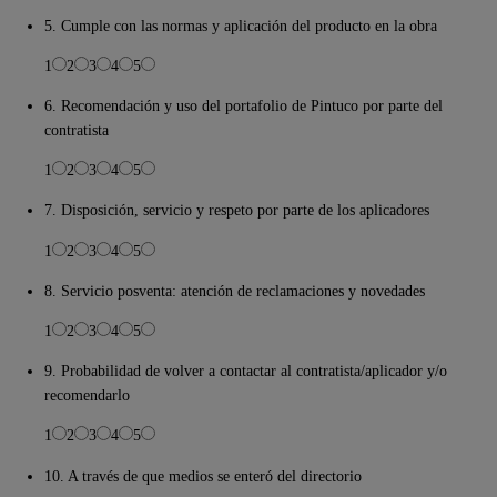
5. Cumple con las normas y aplicación del producto en la obra
1
2
3
4
5
6. Recomendación y uso del portafolio de Pintuco por parte del
contratista
1
2
3
4
5
7. Disposición, servicio y respeto por parte de los aplicadores
1
2
3
4
5
8. Servicio posventa: atención de reclamaciones y novedades
1
2
3
4
5
9. Probabilidad de volver a contactar al contratista/aplicador y/o
recomendarlo
1
2
3
4
5
10. A través de que medios se enteró del directorio