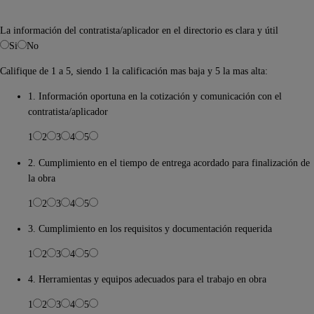
La información del contratista/aplicador en el directorio es clara y útil
Si
No
Califique de 1 a 5, siendo 1 la calificación mas baja y 5 la mas alta:
1. Información oportuna en la cotización y comunicación con el
contratista/aplicador
1
2
3
4
5
2. Cumplimiento en el tiempo de entrega acordado para finalización de
la obra
1
2
3
4
5
3. Cumplimiento en los requisitos y documentación requerida
1
2
3
4
5
4. Herramientas y equipos adecuados para el trabajo en obra
1
2
3
4
5