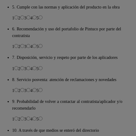
5. Cumple con las normas y aplicación del producto en la obra
1
2
3
4
5
6. Recomendación y uso del portafolio de Pintuco por parte del
contratista
1
2
3
4
5
7. Disposición, servicio y respeto por parte de los aplicadores
1
2
3
4
5
8. Servicio posventa: atención de reclamaciones y novedades
1
2
3
4
5
9. Probabilidad de volver a contactar al contratista/aplicador y/o
recomendarlo
1
2
3
4
5
10. A través de que medios se enteró del directorio