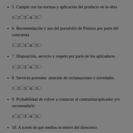
5. Cumple con las normas y aplicación del producto en la obra
1
2
3
4
5
6. Recomendación y uso del portafolio de Pintuco por parte del
contratista
1
2
3
4
5
7. Disposición, servicio y respeto por parte de los aplicadores
1
2
3
4
5
8. Servicio posventa: atención de reclamaciones y novedades
1
2
3
4
5
9. Probabilidad de volver a contactar al contratista/aplicador y/o
recomendarlo
1
2
3
4
5
10. A través de que medios se enteró del directorio