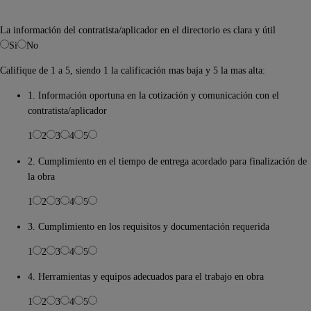
La información del contratista/aplicador en el directorio es clara y útil
Si
No
Califique de 1 a 5, siendo 1 la calificación mas baja y 5 la mas alta:
1. Información oportuna en la cotización y comunicación con el
contratista/aplicador
1
2
3
4
5
2. Cumplimiento en el tiempo de entrega acordado para finalización de
la obra
1
2
3
4
5
3. Cumplimiento en los requisitos y documentación requerida
1
2
3
4
5
4. Herramientas y equipos adecuados para el trabajo en obra
1
2
3
4
5