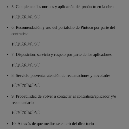
5. Cumple con las normas y aplicación del producto en la obra
1
2
3
4
5
6. Recomendación y uso del portafolio de Pintuco por parte del
contratista
1
2
3
4
5
7. Disposición, servicio y respeto por parte de los aplicadores
1
2
3
4
5
8. Servicio posventa: atención de reclamaciones y novedades
1
2
3
4
5
9. Probabilidad de volver a contactar al contratista/aplicador y/o
recomendarlo
1
2
3
4
5
10. A través de que medios se enteró del directorio