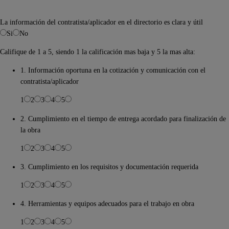
La información del contratista/aplicador en el directorio es clara y útil
Si
No
Califique de 1 a 5, siendo 1 la calificación mas baja y 5 la mas alta:
1. Información oportuna en la cotización y comunicación con el
contratista/aplicador
1
2
3
4
5
2. Cumplimiento en el tiempo de entrega acordado para finalización de
la obra
1
2
3
4
5
3. Cumplimiento en los requisitos y documentación requerida
1
2
3
4
5
4. Herramientas y equipos adecuados para el trabajo en obra
1
2
3
4
5